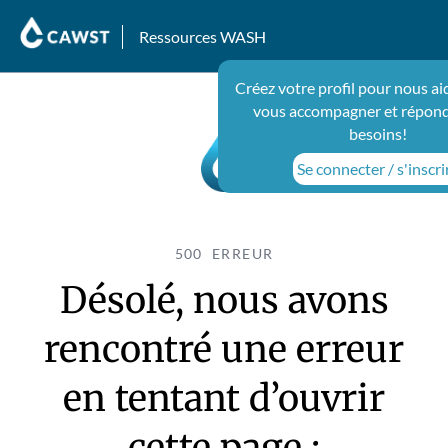
Ressources WASH
Créez votre profil pour nous ai
vous accompagner et répond
besoins!
Se connecter / s'inscri
500 ERREUR
Désolé, nous avons
rencontré une erreur
en tentant d’ouvrir
cette page :