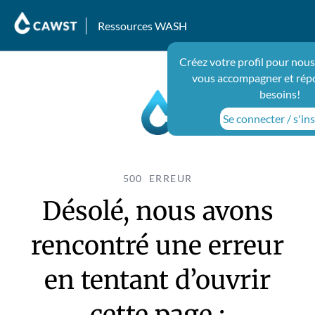
Ressources WASH
Créez votre profil pour nous
vous accompagner et rép
besoins!
Se connecter / s'ins
500 ERREUR
Désolé, nous avons
rencontré une erreur
en tentant d’ouvrir
cette page :