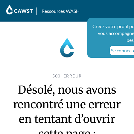
Ressources WASH
Créez votre profil p
vous accompagner
bes
Se connecte
500 ERREUR
Désolé, nous avons
rencontré une erreur
en tentant d’ouvrir
cette page :