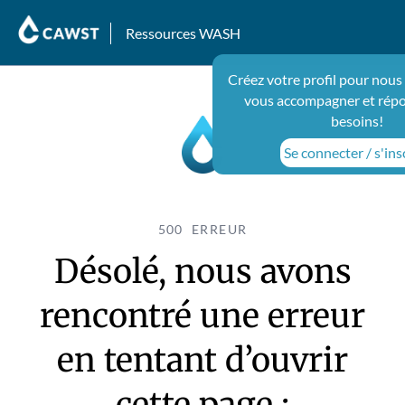
Ressources WASH
Créez votre profil pour nous
vous accompagner et répo
besoins!
Se connecter / s'ins
500 ERREUR
Désolé, nous avons
rencontré une erreur
en tentant d’ouvrir
cette page :