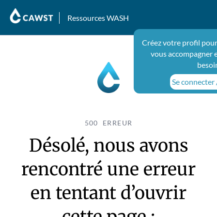
Ressources WASH
Créez votre profil pou
vous accompagner e
besoi
Se connecter /
500 ERREUR
Désolé, nous avons
rencontré une erreur
en tentant d’ouvrir
cette page :