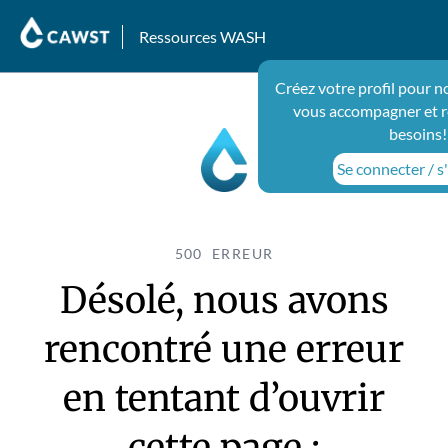
Ressources WASH
Créez votre profil pour n
vous accompagner et r
besoins!
Se connecter / s'
500 ERREUR
Désolé, nous avons
rencontré une erreur
en tentant d’ouvrir
cette page :