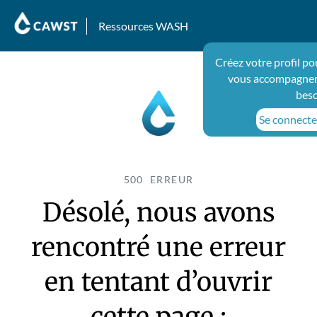
Ressources WASH
Créez votre profil po
vous accompagner 
beso
Se connecter
500 ERREUR
Désolé, nous avons
rencontré une erreur
en tentant d’ouvrir
cette page :