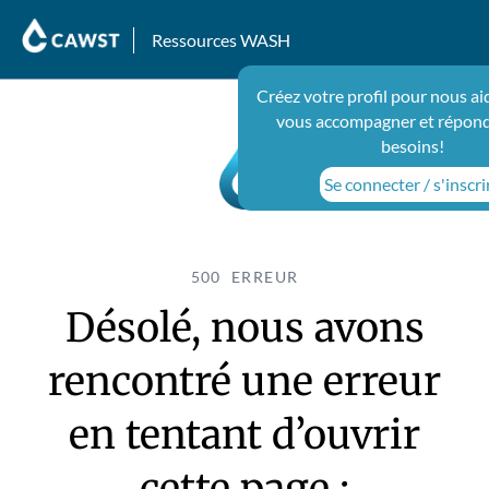
Ressources WASH
Créez votre profil pour nous ai
vous accompagner et répond
besoins!
Se connecter / s'inscri
500 ERREUR
Désolé, nous avons
rencontré une erreur
en tentant d’ouvrir
cette page :