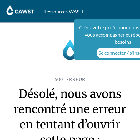
Ressources WASH
Créez votre profil pour nous
vous accompagner et répo
besoins!
Se connecter / s'ins
500 ERREUR
Désolé, nous avons
rencontré une erreur
en tentant d’ouvrir
cette page :