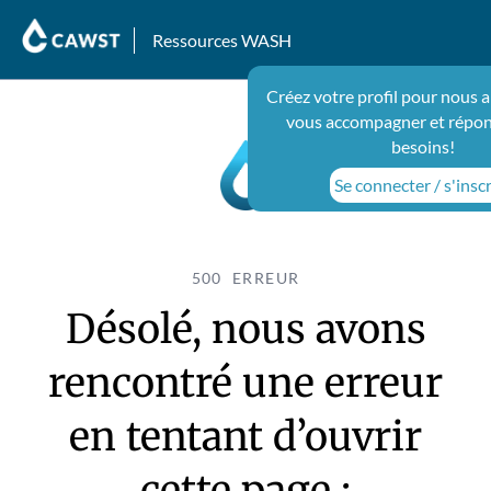
Ressources WASH
Créez votre profil pour nous a
vous accompagner et répon
besoins!
Se connecter / s'inscr
500 ERREUR
Désolé, nous avons
rencontré une erreur
en tentant d’ouvrir
cette page :