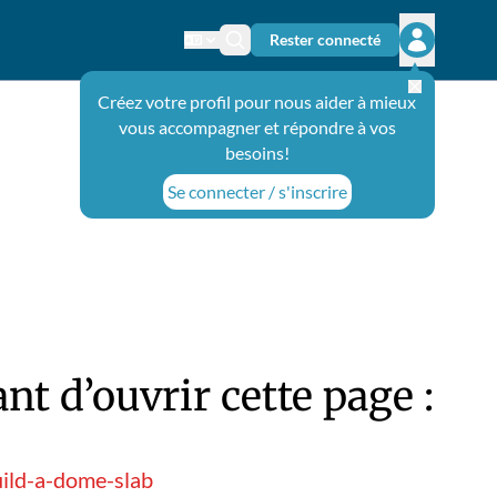
Rester connecté
Changer de langue
Icône de recherche
Ouvrir le 
Créez votre profil pour nous aider à mieux
vous accompagner et répondre à vos
besoins!
Se connecter / s'inscrire
t d’ouvrir cette page :
ild-a-dome-slab