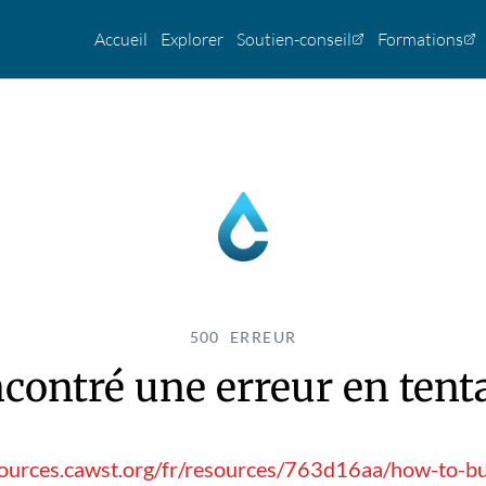
Accueil
Explorer
Soutien-conseil
Formations
500 ERREUR
contré une erreur en tentan
sources.cawst.org/fr/resources/763d16aa/how-to-bu