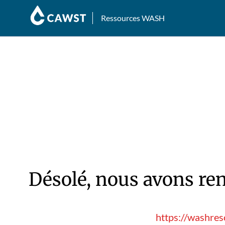
Ressources WASH
Désolé, nous avons ren
https://washre