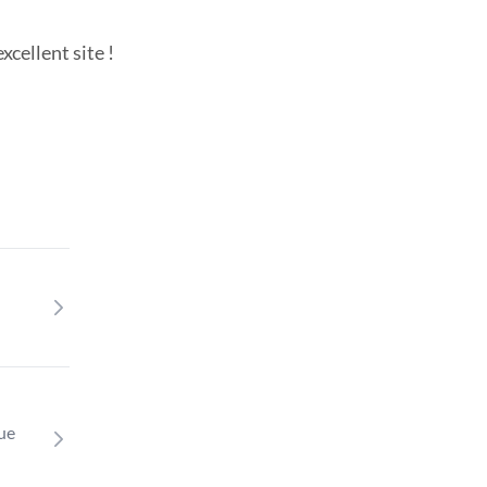
cellent site !
que