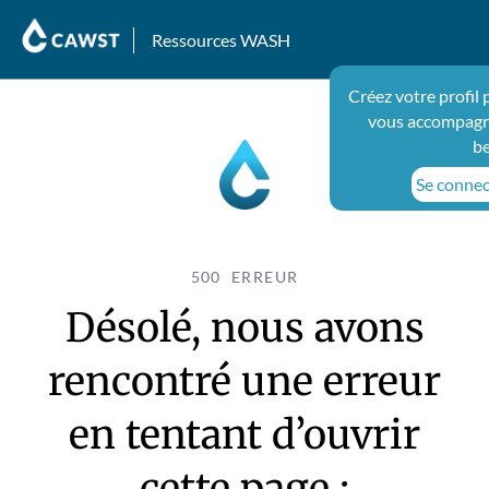
Ressources WASH
Créez votre profil
vous accompagne
be
Se connect
500 ERREUR
Désolé, nous avons
rencontré une erreur
en tentant d’ouvrir
cette page :