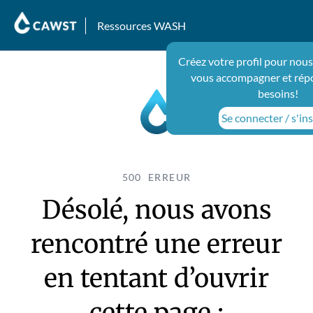
Ressources WASH
Créez votre profil pour nous
vous accompagner et rép
besoins!
Se connecter / s'ins
500 ERREUR
Désolé, nous avons
rencontré une erreur
en tentant d’ouvrir
cette page :