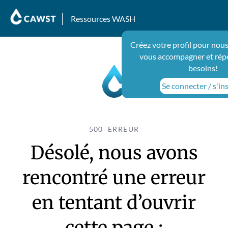
Ressources WASH
Créez votre profil pour nous
vous accompagner et rép
besoins!
Se connecter / s'ins
500 ERREUR
Désolé, nous avons
rencontré une erreur
en tentant d’ouvrir
cette page :