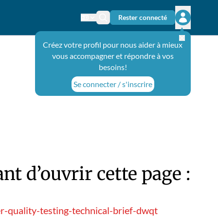
Rester connecté
Changer de langue
Icône de recherche
Ouvrir le 
Créez votre profil pour nous aider à mieux
vous accompagner et répondre à vos
besoins!
Se connecter / s'inscrire
t d’ouvrir cette page :
-quality-testing-technical-brief-dwqt