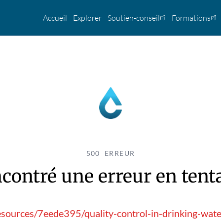
Accueil
Explorer
Soutien-conseil
Formations
500 ERREUR
contré une erreur en tentan
esources/7eede395/quality-control-in-drinking-water