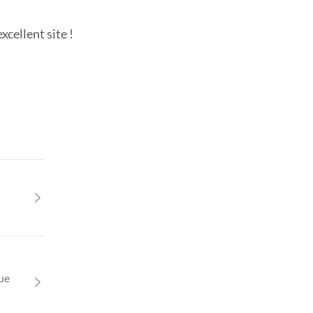
cellent site !
que