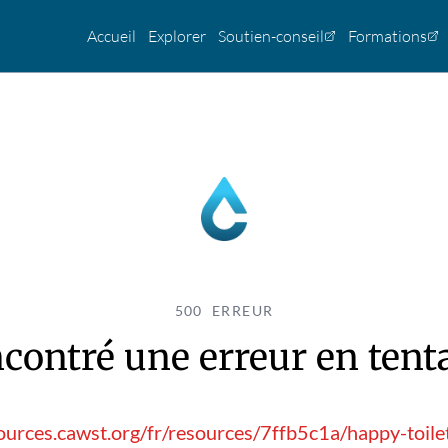
Accueil
Explorer
Soutien-conseil
Formations
500 ERREUR
contré une erreur en tentan
ources.cawst.org/fr/resources/7ffb5c1a/happy-toile