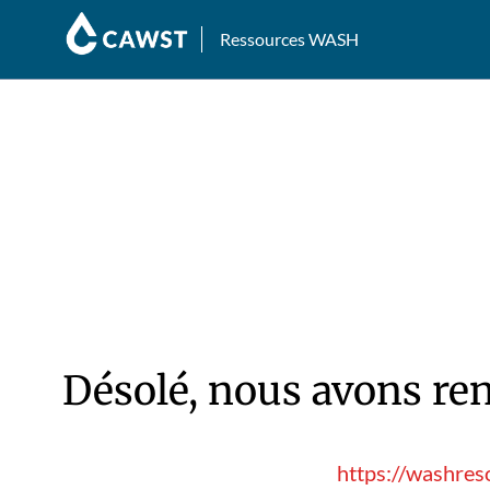
Ressources WASH
Désolé, nous avons ren
https://washres