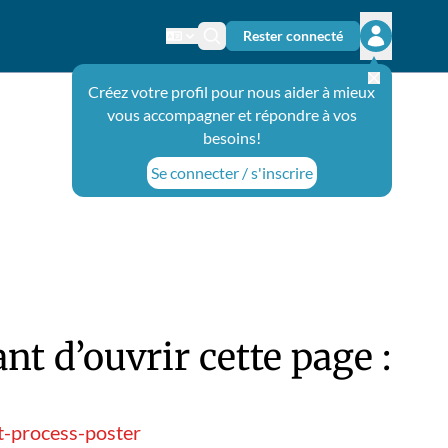
Rester connecté
Changer de langue
Icône de recherche
Ouvrir le 
Créez votre profil pour nous aider à mieux
vous accompagner et répondre à vos
besoins!
Se connecter / s'inscrire
t d’ouvrir cette page :
t-process-poster