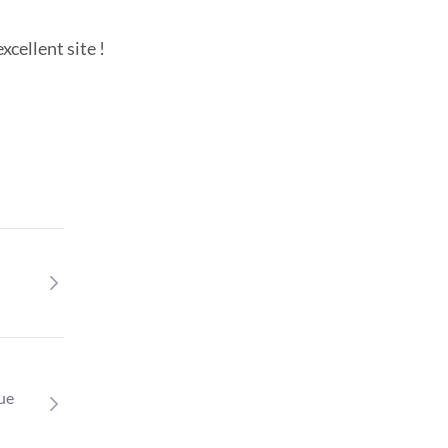
cellent site !
que