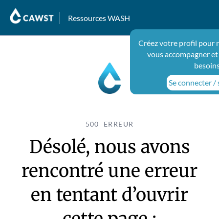
Ressources WASH
Créez votre profil pour 
vous accompagner et
besoins
Se connecter / 
500 ERREUR
Désolé, nous avons
rencontré une erreur
en tentant d’ouvrir
cette page :