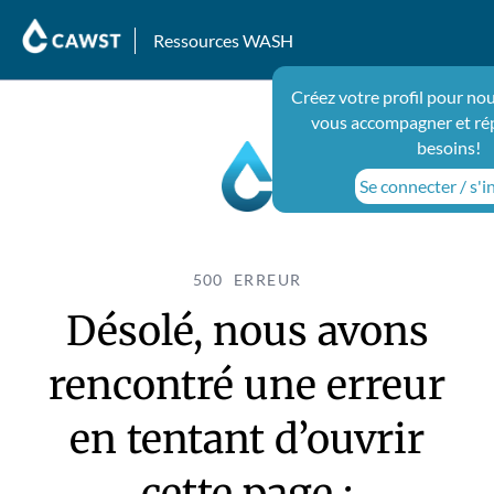
Ressources WASH
Créez votre profil pour nou
vous accompagner et ré
besoins!
Se connecter / s'i
500 ERREUR
Désolé, nous avons
rencontré une erreur
en tentant d’ouvrir
cette page :