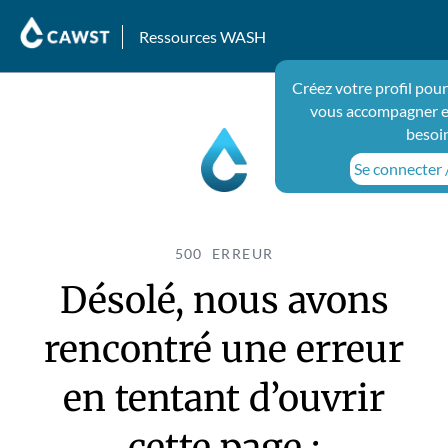
Ressources WASH
Créez votre profil pou
vous accompagner e
besoi
Se connecter /
500 ERREUR
Désolé, nous avons
rencontré une erreur
en tentant d’ouvrir
cette page :