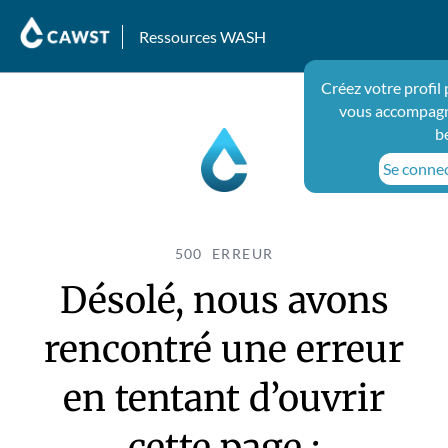
Ressources WASH
Créez votre profil
vous accompagn
b
Se connect
500 ERREUR
Désolé, nous avons
rencontré une erreur
en tentant d’ouvrir
cette page :