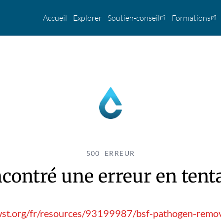
Accueil
Explorer
Soutien-conseil
Formations
500 ERREUR
contré une erreur en tentan
wst.org/fr/resources/93199987/bsf-pathogen-remova