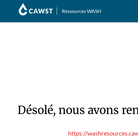
Ressources WASH
Désolé, nous avons ren
https://washresources.ca