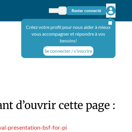
Rester connecté
Changer de langue
Icône de recherche
Ouvrir le 
Créez votre profil pour nous aider à mieux
vous accompagner et répondre à vos
besoins!
Se connecter / s'inscrire
t d’ouvrir cette page :
l-presentation-bsf-for-pi