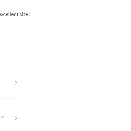
cellent site !
que