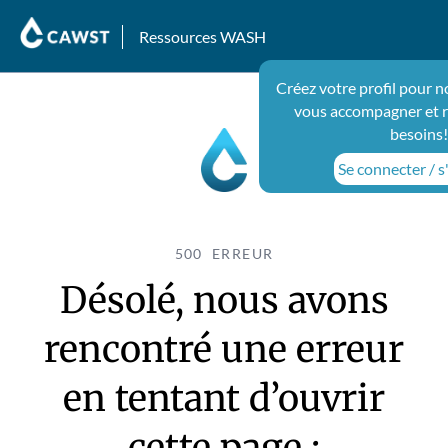
Ressources WASH
Créez votre profil pour n
vous accompagner et 
besoins!
Se connecter / s
500 ERREUR
Désolé, nous avons
rencontré une erreur
en tentant d’ouvrir
cette page :