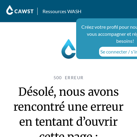
Ressources WASH
Créez votre profil pour no
vous accompagner et ré
besoins!
Se connecter / s'i
500 ERREUR
Désolé, nous avons
rencontré une erreur
en tentant d’ouvrir
cette page :