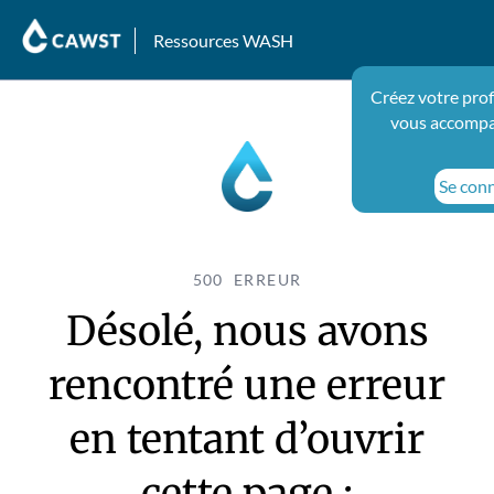
Ressources WASH
Créez votre prof
vous accompa
Se conn
500 ERREUR
Désolé, nous avons
rencontré une erreur
en tentant d’ouvrir
cette page :