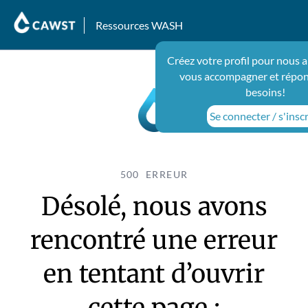
Ressources WASH
Créez votre profil pour nous a
vous accompagner et répon
besoins!
Se connecter / s'inscr
500 ERREUR
Désolé, nous avons
rencontré une erreur
en tentant d’ouvrir
cette page :