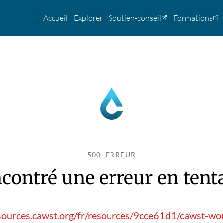
Accueil
Explorer
Soutien-conseil
Formations
500 ERREUR
contré une erreur en tentan
sources.cawst.org/fr/resources/9cce61d1/cawst-wo