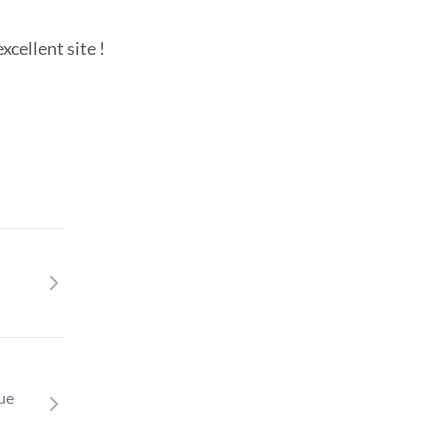
cellent site !
que