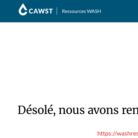
Ressources WASH
Désolé, nous avons ren
https://washre