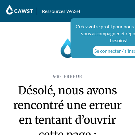
Ressources WASH
Créez votre profil pour nous
vous accompagner et répo
besoins!
Se connecter / s'ins
500 ERREUR
Désolé, nous avons
rencontré une erreur
en tentant d’ouvrir
cette page :