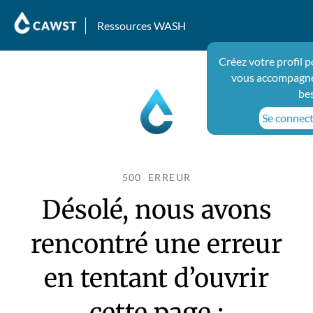
Ressources WASH
Créez votre profil 
vous accompagne
be
Se connecte
500 ERREUR
Désolé, nous avons
rencontré une erreur
en tentant d’ouvrir
cette page :