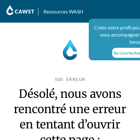
Ressources WASH
Créez votre profil po
vous accompagner 
beso
Se connecter 
500 ERREUR
Désolé, nous avons
rencontré une erreur
en tentant d’ouvrir
cette page :