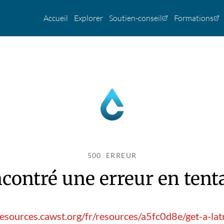
Accueil
Explorer
Soutien-conseil
Formations
500 ERREUR
contré une erreur en tentan
esources.cawst.org/fr/resources/a5fc0d8e/get-a-la