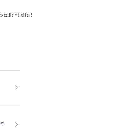
cellent site !
que