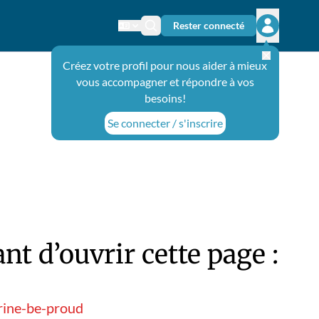
Rester connecté
Changer de langue
Icône de recherche
Ouvrir le 
Créez votre profil pour nous aider à mieux
vous accompagner et répondre à vos
besoins!
Se connecter / s'inscrire
t d’ouvrir cette page :
trine-be-proud