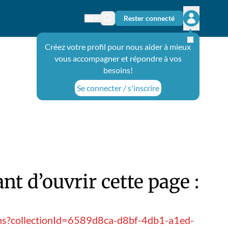
Rester connecté
Changer de langue
Icône de recherche
Ouvrir le 
Créez votre profil pour nous aider à mieux
vous accompagner et répondre à vos
besoins!
Se connecter / s'inscrire
t d’ouvrir cette page :
ions?collectionId=6589d8ca-d8bf-4db1-a1ed-