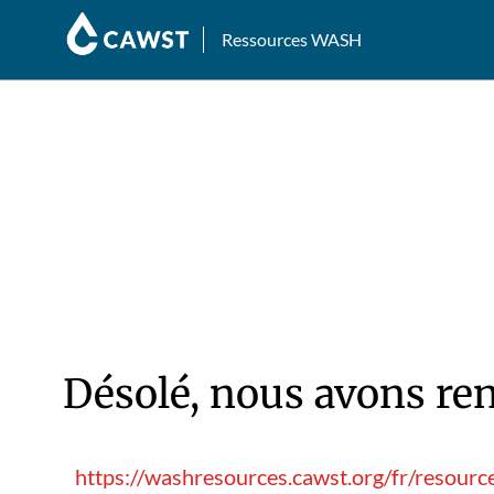
Ressources WASH
Désolé, nous avons ren
https://washresources.cawst.org/fr/resour