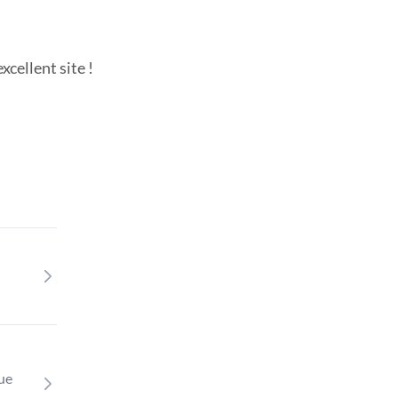
cellent site !
que