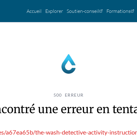
Accueil
Explorer
Soutien-conseil
Formations
500 ERREUR
contré une erreur en tentan
ces/a67ea65b/the-wash-detective-activity-instruct