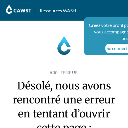
Ressources WASH
Créez votre profil p
vous accompagner
bes
Se connecte
500 ERREUR
Désolé, nous avons
rencontré une erreur
en tentant d’ouvrir
cette page :