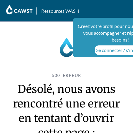
Ressources WASH
Créez votre profil pour nou
vous accompagner et ré
besoins!
Se connecter / s'in
500 ERREUR
Désolé, nous avons
rencontré une erreur
en tentant d’ouvrir
cette page :