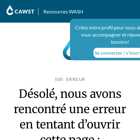
Ressources WASH
Créez votre profil pour nous a
vous accompagner et répon
besoins!
Se connecter / s'inscr
500 ERREUR
Désolé, nous avons
rencontré une erreur
en tentant d’ouvrir
cette page :