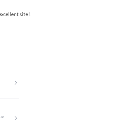
cellent site !
que