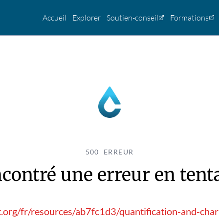
Accueil
Explorer
Soutien-conseil
Formations
500 ERREUR
contré une erreur en tentan
.org/fr/resources/ab7fc1d3/quantification-and-char