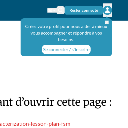
Rester connecté
Changer de langue
Icône de recherche
Ouvrir le 
Créez votre profil pour nous aider à mieux
vous accompagner et répondre à vos
besoins!
Se connecter / s'inscrire
t d’ouvrir cette page :
acterization-lesson-plan-fsm