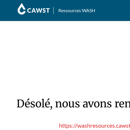
Ressources WASH
Désolé, nous avons ren
https://washresources.cawst