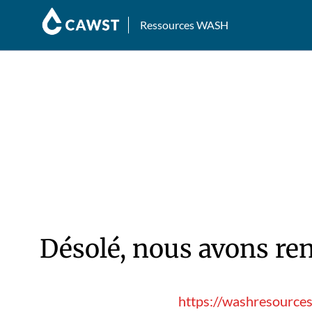
Ressources WASH
Désolé, nous avons ren
https://washresources