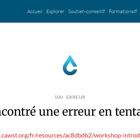
Accueil
Explorer
Soutien-conseil
Formations
500 ERREUR
contré une erreur en tentan
.cawst.org/fr/resources/ac8dbdb2/workshop-introd