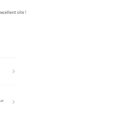
cellent site !
que