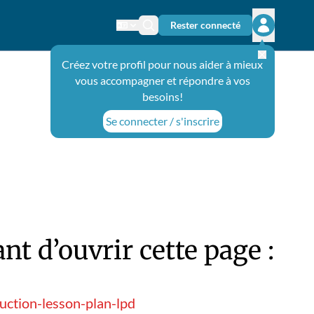
Rester connecté
Changer de langue
Icône de recherche
Ouvrir le 
Créez votre profil pour nous aider à mieux
vous accompagner et répondre à vos
besoins!
Se connecter / s'inscrire
t d’ouvrir cette page :
uction-lesson-plan-lpd