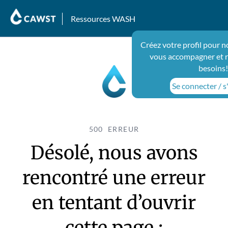
Ressources WASH
Créez votre profil pour n
vous accompagner et 
besoins!
Se connecter / s
500 ERREUR
Désolé, nous avons
rencontré une erreur
en tentant d’ouvrir
cette page :