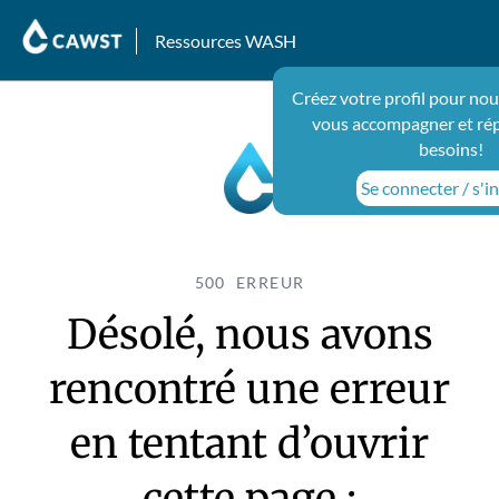
Ressources WASH
Créez votre profil pour nou
vous accompagner et ré
besoins!
Se connecter / s'in
500 ERREUR
Désolé, nous avons
rencontré une erreur
en tentant d’ouvrir
cette page :