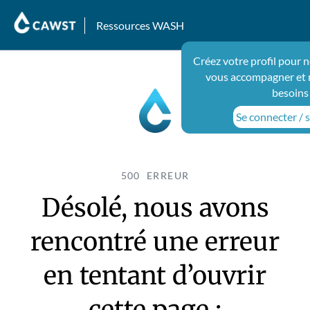
Ressources WASH
Créez votre profil pour 
vous accompagner et 
besoins
Se connecter / s
500 ERREUR
Désolé, nous avons
rencontré une erreur
en tentant d’ouvrir
cette page :