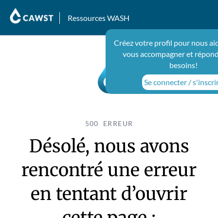
Ressources WASH
Créez votre profil pour nous ai
vous accompagner et répond
besoins!
Se connecter / s'inscri
500 ERREUR
Désolé, nous avons
rencontré une erreur
en tentant d’ouvrir
cette page :