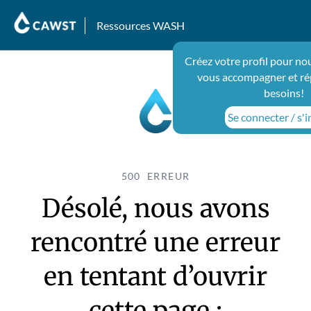
Ressources WASH
Créez votre profil pour no
vous accompagner et ré
besoins!
Se connecter / s'i
500 ERREUR
Désolé, nous avons
rencontré une erreur
en tentant d’ouvrir
cette page :