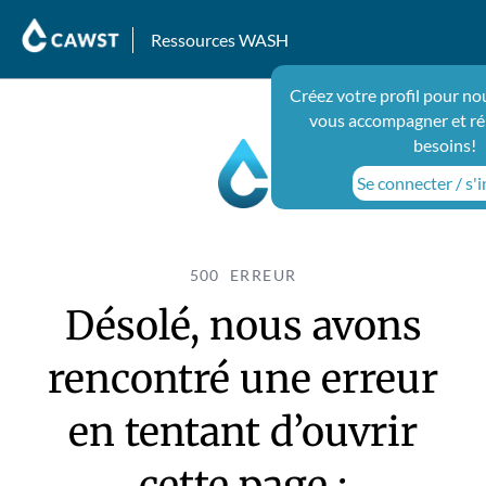
Ressources WASH
Créez votre profil pour no
vous accompagner et ré
besoins!
Se connecter / s'i
500 ERREUR
Désolé, nous avons
rencontré une erreur
en tentant d’ouvrir
cette page :