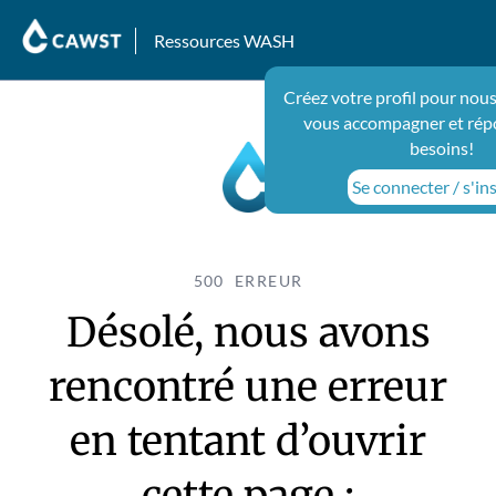
Ressources WASH
Créez votre profil pour nous
vous accompagner et rép
besoins!
Se connecter / s'ins
500 ERREUR
Désolé, nous avons
rencontré une erreur
en tentant d’ouvrir
cette page :