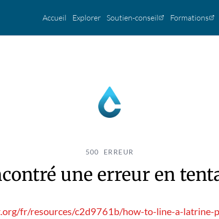
Accueil
Explorer
Soutien-conseil
Formations
500 ERREUR
contré une erreur en tentan
.org/fr/resources/c2d9761b/how-to-line-a-latrine-pi