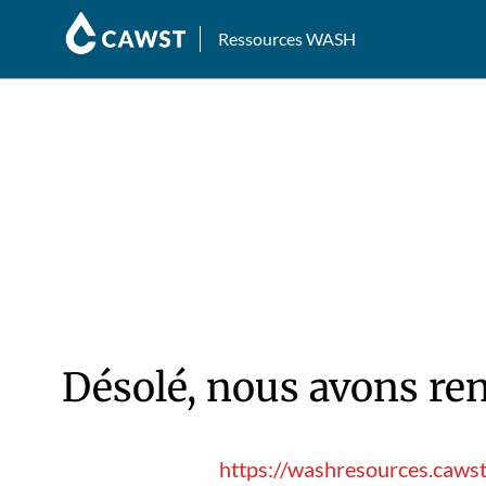
Ressources WASH
Désolé, nous avons ren
https://washresources.cawst