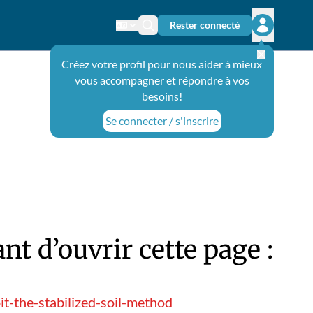
Rester connecté
Changer de langue
Icône de recherche
Ouvrir le 
Créez votre profil pour nous aider à mieux
vous accompagner et répondre à vos
besoins!
Se connecter / s'inscrire
t d’ouvrir cette page :
t-the-stabilized-soil-method