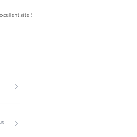
cellent site !
que