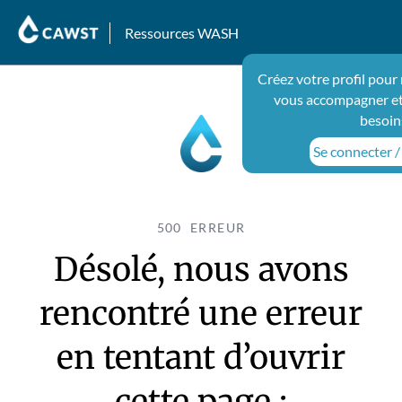
Ressources WASH
Créez votre profil pour
vous accompagner et
besoin
Se connecter / 
500 ERREUR
Désolé, nous avons
rencontré une erreur
en tentant d’ouvrir
cette page :