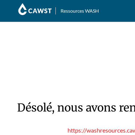
Ressources WASH
Désolé, nous avons ren
https://washresources.caw