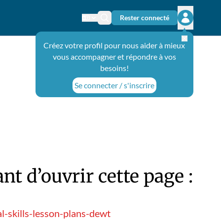
Rester connecté
Changer de langue
Icône de recherche
Ouvrir le 
Créez votre profil pour nous aider à mieux
vous accompagner et répondre à vos
besoins!
Se connecter / s'inscrire
t d’ouvrir cette page :
l-skills-lesson-plans-dewt