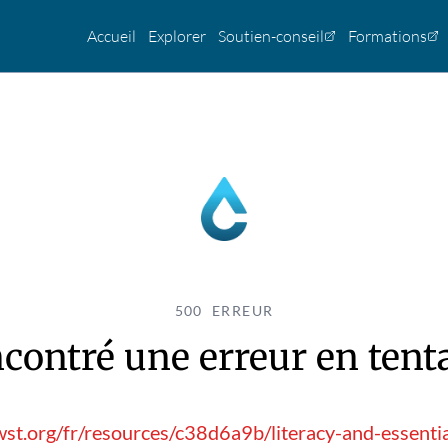
Accueil
Explorer
Soutien-conseil
Formations
500 ERREUR
contré une erreur en tentan
st.org/fr/resources/c38d6a9b/literacy-and-essentia