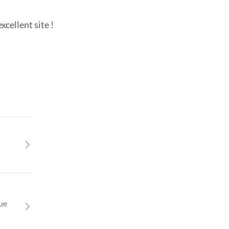
cellent site !
que