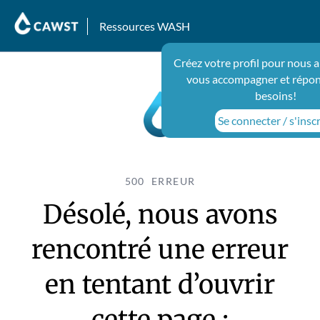
Ressources WASH
Créez votre profil pour nous a
vous accompagner et répon
besoins!
Se connecter / s'inscr
500 ERREUR
Désolé, nous avons
rencontré une erreur
en tentant d’ouvrir
cette page :