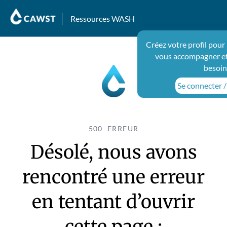
Ressources WASH
Créez votre profil pour
vous accompagner et
besoin
Se connecter / 
500 ERREUR
Désolé, nous avons
rencontré une erreur
en tentant d’ouvrir
cette page :