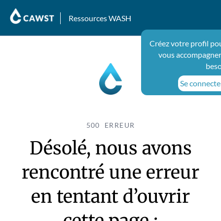
Ressources WASH
Créez votre profil po
vous accompagner 
beso
Se connecter
500 ERREUR
Désolé, nous avons
rencontré une erreur
en tentant d’ouvrir
cette page :