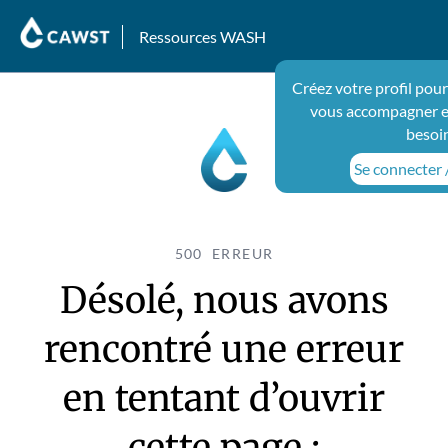
Ressources WASH
Créez votre profil pou
vous accompagner e
besoi
Se connecter /
500 ERREUR
Désolé, nous avons
rencontré une erreur
en tentant d’ouvrir
cette page :